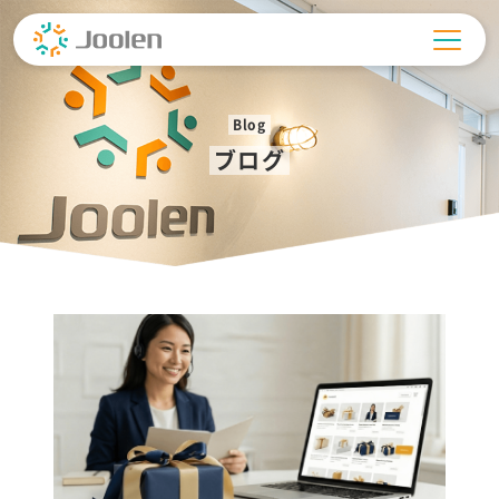
Skip
to
content
Blog
ブログ