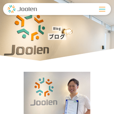
Skip
to
content
Blog
ブログ