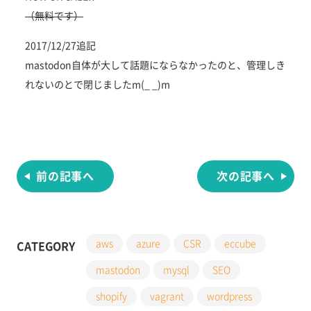
（無料です）
2017/12/27追記
mastodon自体が大して話題にならなかったのと、管理しき
れないのとで閉じましたm(_ _)m
投
稿
ナ
ビ
ゲ
前の記事へ
次の記事へ
ー
シ
ョ
ン
aws
azure
CSR
eccube
CATEGORY
mastodon
mysql
SEO
shopify
vagrant
wordpress