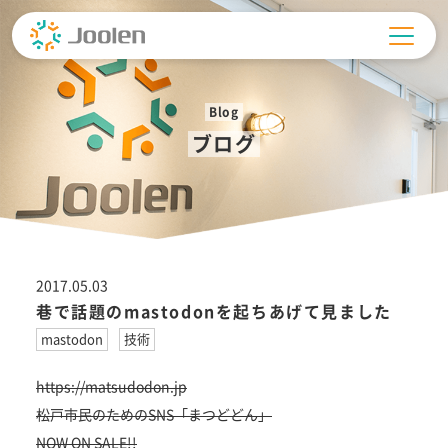
Skip
to
content
Blog
ブログ
2017.05.03
巷で話題のmastodonを起ちあげて見ました
mastodon
技術
https://matsudodon.jp
松戸市民のためのSNS「まつどどん」
NOW ON SALE!!