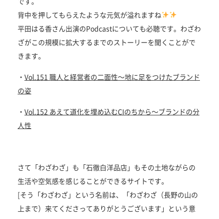
です。
背中を押してもらえたような元気が溢れますね
平田はる香さん出演のPodcastについても必聴です。わざわ
ざがこの規模に拡大するまでのストーリーを聞くことがで
きます。
・
Vol.151 職人と経営者の二面性〜地に足をつけたブランド
の姿
・
Vol.152 あえて道化を埋め込むCIのちから〜ブランドの分
人性
さて「わざわざ」も「石徹白洋品店」もその土地ながらの
生活や空気感を感じることができるサイトです。
[そう「わざわざ」という名前は、「わざわざ（長野の山の
上まで）来てくださってありがとうございます」という意