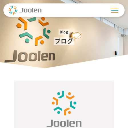
Skip
to
content
Blog
ブログ