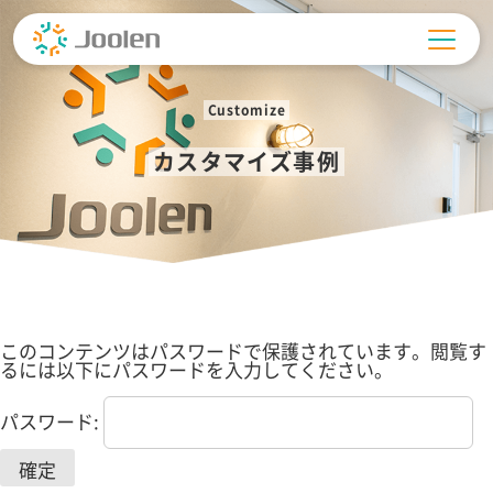
Skip
to
content
Customize
カスタマイズ事例
このコンテンツはパスワードで保護されています。閲覧す
るには以下にパスワードを入力してください。
パスワード: