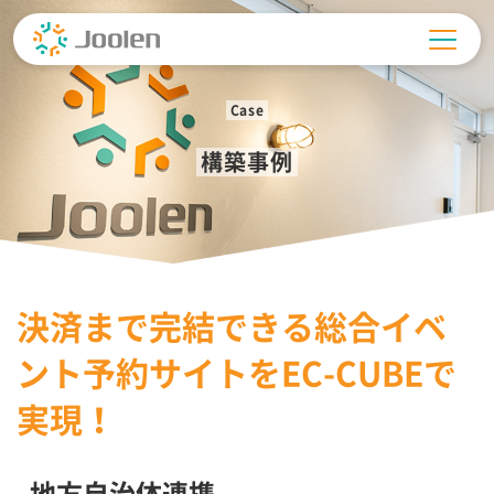
Skip
to
content
Case
構築事例
決済まで完結できる総合イベ
ント予約サイトをEC-CUBEで
実現！